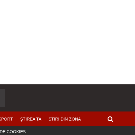
SPORT
ŞTIREA TA
ȘTIRI DIN ZONĂ
 DE COOKIES