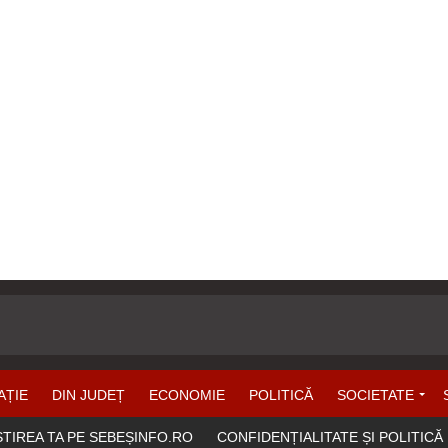
AȚIE
DIN JUDEȚ
ECONOMIE
POLITICĂ
SOCIETATE
ȘTIREA TA PE SEBEȘINFO.RO
CONFIDENȚIALITATE ȘI POLITICĂ