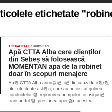
ticolele etichetate "robin
acum 2 ani
ACTUALITATE
Apă CTTA Alba cere clienților
din Sebeș să folosească
MOMENTAN apa de la robinet
doar în scopuri menajere
Ap쒃 CTTA Alba anun좛쒃 c쒃 din cauza lucr쒃r쒃
rilor efectuate ast쒃zi, care au necesitat golirea
conductelor 좙i repornirea pompelor ce asigur쒃
transportul 얟i presiunea apei 쎮n acestea,...