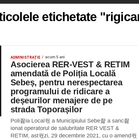
ticolele etichetate "rigica
acum 5 ani
ADMINISTRAȚIE
Asocierea RER-VEST & RETIM
amendată de Poliția Locală
Sebeș, pentru nerespectarea
programului de ridicare a
deșeurilor menajere de pe
strada Toporașilor
Poli좛ia Local쒃 a Municipiului Sebe좙 a sanc좛
ionat operatorul de salubritate RER VEST &
RETIM, ast쒃zi, 29 decembrie 2021, cu o amend쒃