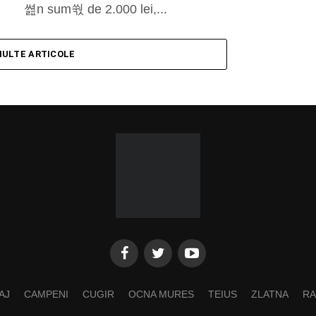
쎮n sum쒃 de 2.000 lei,...
MULTE ARTICOLE
AJ
CAMPENI
CUGIR
OCNA MURES
TEIUS
ZLATNA
RA