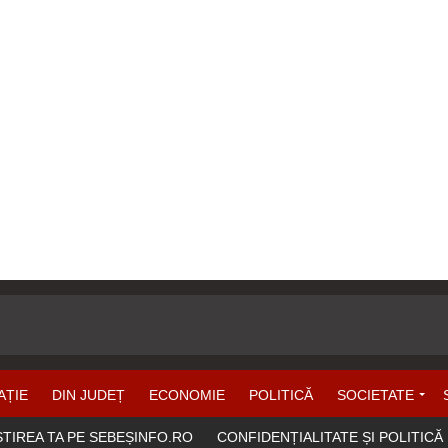
AȚIE
DIN JUDEȚ
ECONOMIE
POLITICĂ
SOCIETATE
ȘTIREA TA PE SEBEȘINFO.RO
CONFIDENȚIALITATE ȘI POLITICĂ