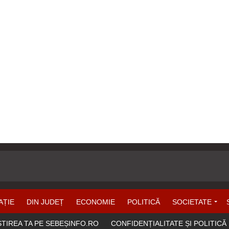
AȚIE
DIN JUDEȚ
ECONOMIE
POLITICĂ
SOCIETATE
ȘTIREA TA PE SEBEȘINFO.RO
CONFIDENȚIALITATE ȘI POLITICĂ