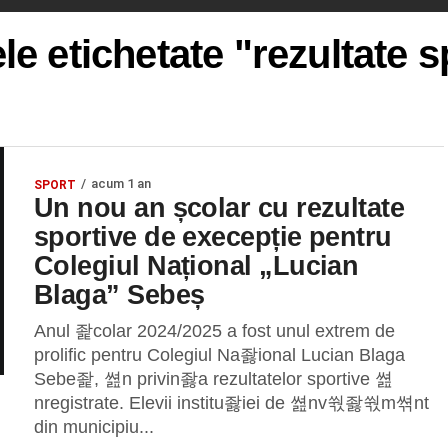
ele etichetate "rezultate s
acum 1 an
SPORT
Un nou an școlar cu rezultate
sportive de execepție pentru
Colegiul Național „Lucian
Blaga” Sebeș
Anul 좙colar 2024/2025 a fost unul extrem de
prolific pentru Colegiul Na좛ional Lucian Blaga
Sebe좙, 쎮n privin좛a rezultatelor sportive 쎮
nregistrate. Elevii institu좛iei de 쎮nv쒃좛쒃m쎢nt
din municipiu...