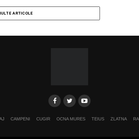
MULTE ARTICOLE
AJ
CAMPENI
CUGIR
OCNA MURES
TEIUS
ZLATNA
RA