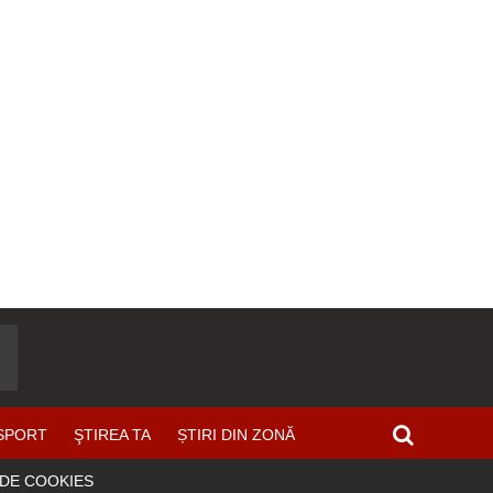
SPORT
ŞTIREA TA
ȘTIRI DIN ZONĂ
 DE COOKIES