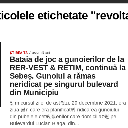
icolele etichetate "revolt
acum 5 ani
ŞTIREA TA
Bataia de joc a gunoierilor de la
RER-VEST & RETIM, continuă la
Sebeș. Gunoiul a rămas
neridicat pe singurul bulevard
din Municipiu
쎎m cursul zilei de ast쒃zi, 29 decembrie 2021, era
ziua 쎮n care era planificat쒃 ridicarea gunoiului
din pubelele cet쒃좛enilor care domiciliaz쒃 pe
Bulevardul Lucian Blaga, din...