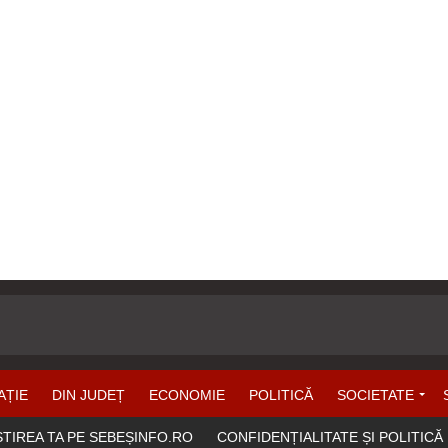
AȚIE
DIN JUDEȚ
ECONOMIE
POLITICĂ
SOCIETATE
ȘTIREA TA PE SEBEȘINFO.RO
CONFIDENȚIALITATE ȘI POLITICĂ