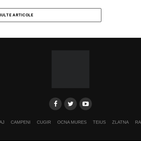
MULTE ARTICOLE
AJ
CAMPENI
CUGIR
OCNA MURES
TEIUS
ZLATNA
RA