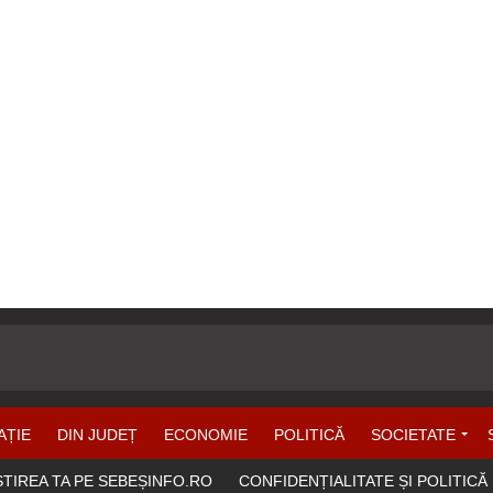
AȚIE
DIN JUDEȚ
ECONOMIE
POLITICĂ
SOCIETATE
ȘTIREA TA PE SEBEȘINFO.RO
CONFIDENȚIALITATE ȘI POLITICĂ