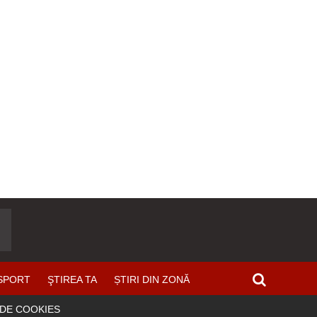
SPORT
ŞTIREA TA
ȘTIRI DIN ZONĂ
 DE COOKIES