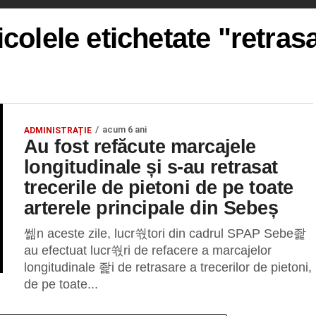
icolele etichetate "retras
acum 6 ani
ADMINISTRAȚIE
Au fost refăcute marcajele
longitudinale și s-au retrasat
trecerile de pietoni de pe toate
arterele principale din Sebeș
쎎n aceste zile, lucr쒃tori din cadrul SPAP Sebe좙
au efectuat lucr쒃ri de refacere a marcajelor
longitudinale 좙i de retrasare a trecerilor de pietoni,
de pe toate...