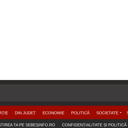
AȚIE
DIN JUDEȚ
ECONOMIE
POLITICĂ
SOCIETATE
ȘTIREA TA PE SEBEȘINFO.RO
CONFIDENȚIALITATE ȘI POLITICĂ