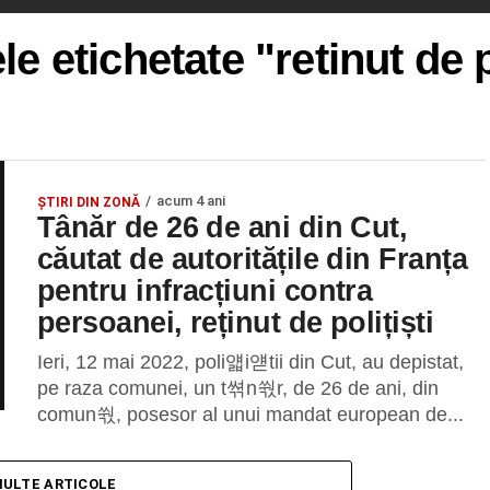
le etichetate "retinut de p
acum 4 ani
ȘTIRI DIN ZONĂ
Tânăr de 26 de ani din Cut,
căutat de autoritățile din Franța
pentru infracțiuni contra
persoanei, reținut de polițiști
Ieri, 12 mai 2022, poli얣i얟tii din Cut, au depistat,
pe raza comunei, un t쎢n쒃r, de 26 de ani, din
comun쒃, posesor al unui mandat european de...
MULTE ARTICOLE