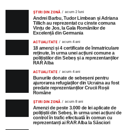
acum 2 luni
ȘTIRI DIN ZONĂ
Andrei Barbu, Tudor Limbean și Adriana
Tillich au reprezentat cu cinste comuna
Vințu de Jos, la Gala Românilor de
Excelență din Germania
acum 4 ani
ACTUALITATE
18 amenzi și 4 certificate de înmatriculare
reținute, în urma unei acțiuni comune a
polițiștilor din Sebeș și a reprezentanților
RAR Alba
acum 4 ani
ACTUALITATE
Bunurile donate de sebeșeni pentru
ajurorarea refugiaților din Ucraina au fost
predate reprezentanților Crucii Roșii
Române
acum 8 ani
ȘTIRI DIN ZONĂ
Amenzi de peste 3.000 de lei aplicate de
polițiștii din Sebeș, în urma unei acțiuni de
control în trafic efectuată în comun cu
reprezentanți ai RAR Alba la Săsciori