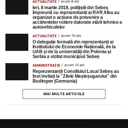
acum 8 ani
ACTUALITATE
Ieri, 8 martie 2018, polițiștii din Sebeș
împreună cu reprezentanți ai RAR Alba au
organizat o acțiune de prevenire a
accidentelor rutiere datorate stării tehnice a
autovehiculelor
acum 10 ani
ACTUALITATE
O delegație formată din reprezentanți ai
Institutului de Economie Națională, de la
UAB și de la universități din Polonia și
Serbia a vizitat municipiul Sebeș
acum 13 ani
ADMINISTRAȚIE
Reprezentanții Consiliului Local Sebeș au
fost invitați la ”Zilele Meșteșugarului” din
Budingen (Germania)
MAI MULTE ARTICOLE