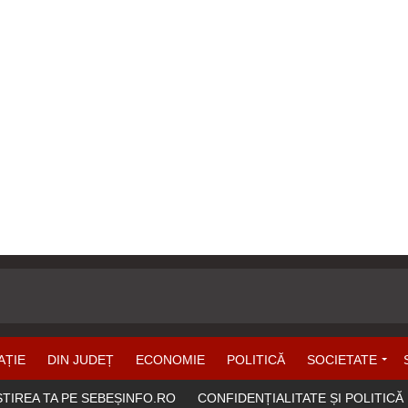
AȚIE
DIN JUDEȚ
ECONOMIE
POLITICĂ
SOCIETATE
ȘTIREA TA PE SEBEȘINFO.RO
CONFIDENȚIALITATE ȘI POLITICĂ