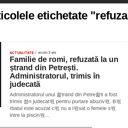
icolele etichetate "refuz
acum 3 ani
ACTUALITATE
Familie de romi, refuzată la un
ștrand din Petrești.
Administratorul, trimis în
judecată
Administratorul unui 좙trand din Petre좙ti a fost
trimis 쎮n judecat쒃 pentru purtare abuziv쒃. B쒃
rbatul este acuzat c쒃 nu a l쒃sat o femeie s쒃
intre la piscin쒃...