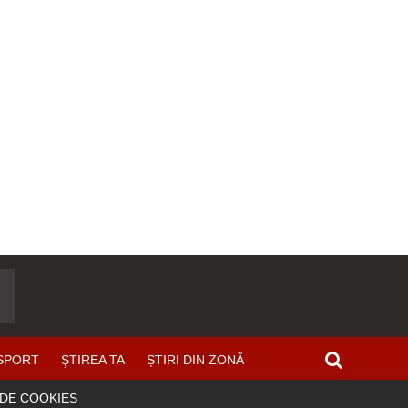
SPORT
ŞTIREA TA
ȘTIRI DIN ZONĂ
 DE COOKIES