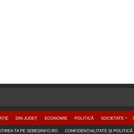
AȚIE
DIN JUDEȚ
ECONOMIE
POLITICĂ
SOCIETATE
ȘTIREA TA PE SEBEȘINFO.RO
CONFIDENȚIALITATE ȘI POLITICĂ