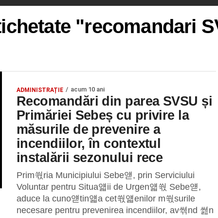
etichetate "recomandari
acum 10 ani
ADMINISTRAȚIE
Recomandări din parea SVSU și
Primăriei Sebeș cu privire la
măsurile de prevenire a
incendiilor, în contextul
instalării sezonului rece
Prim쒃ria Municipiului Sebe얟, prin Serviciului
Voluntar pentru Situa얣ii de Urgen얣쒃 Sebe얟,
aduce la cuno얟tin얣a cet쒃얣enilor m쒃surile
necesare pentru prevenirea incendiilor, av쎢nd 쎮n