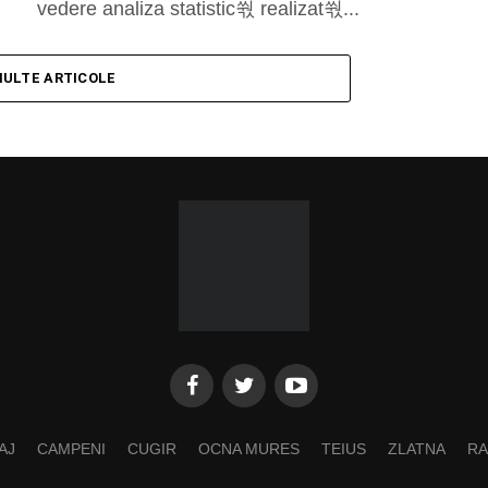
vedere analiza statistic쒃 realizat쒃...
MULTE ARTICOLE
AJ
CAMPENI
CUGIR
OCNA MURES
TEIUS
ZLATNA
RA