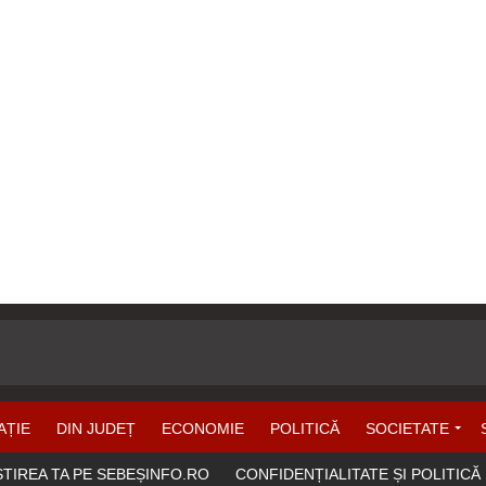
AȚIE
DIN JUDEȚ
ECONOMIE
POLITICĂ
SOCIETATE
ȘTIREA TA PE SEBEȘINFO.RO
CONFIDENȚIALITATE ȘI POLITICĂ