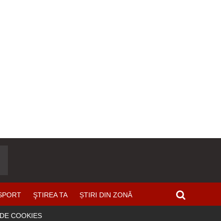
SPORT
ŞTIREA TA
ȘTIRI DIN ZONĂ
 DE COOKIES