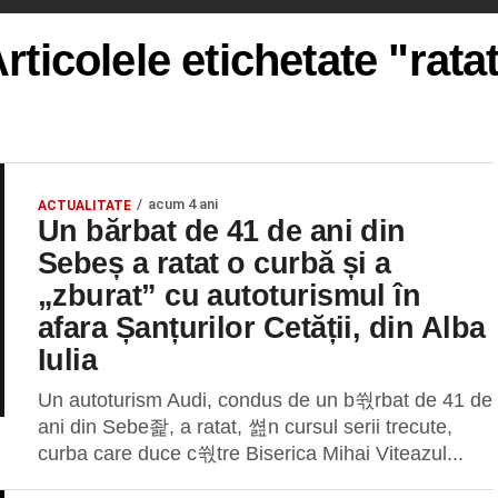
rticolele etichetate "rata
acum 4 ani
ACTUALITATE
Un bărbat de 41 de ani din
Sebeș a ratat o curbă și a
„zburat” cu autoturismul în
afara Șanțurilor Cetății, din Alba
Iulia
Un autoturism Audi, condus de un b쒃rbat de 41 de
ani din Sebe좙, a ratat, 쎮n cursul serii trecute,
curba care duce c쒃tre Biserica Mihai Viteazul...