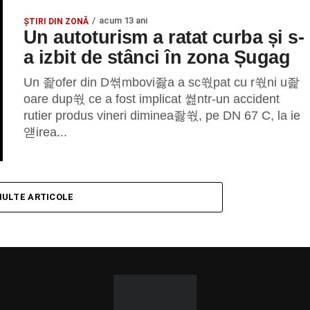
acum 13 ani
ȘTIRI DIN ZONĂ
Un autoturism a ratat curba și s-
a izbit de stânci în zona Șugag
Un 좙ofer din D쎢mbovi좛a a sc쒃pat cu r쒃ni u좙
oare dup쒃 ce a fost implicat 쎮ntr-un accident
rutier produs vineri diminea좛쒃, pe DN 67 C, la ie
얟irea...
MULTE ARTICOLE