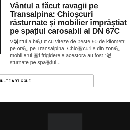
Vântul a făcut ravagii pe
Transalpina: Chioșcuri
răsturnate și mobilier împrăștiat
pe spațiul carosabil al DN 67C
V쎢ntul a b쒃tut cu viteze de peste 90 de kilometri
pe or쒃, pe Transalpina. Chio좙curile din zon쒃,
mobilierul 좙i frigiderele acestora au fost r쒃
sturnate pe spa좛iul...
MULTE ARTICOLE