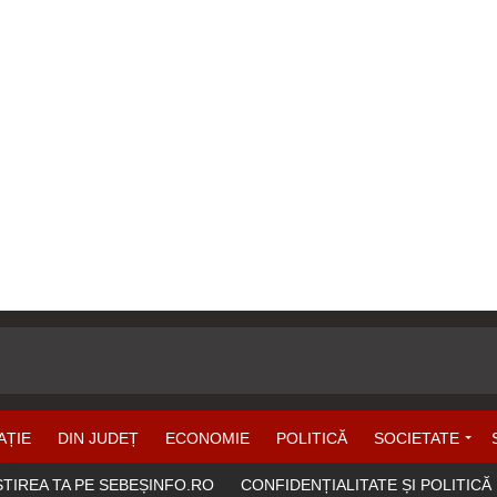
AȚIE
DIN JUDEȚ
ECONOMIE
POLITICĂ
SOCIETATE
ȘTIREA TA PE SEBEȘINFO.RO
CONFIDENȚIALITATE ȘI POLITICĂ