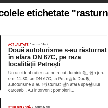
colele etichetate "rastur
acum 5 luni
ACTUALITATE
Două autoturisme s-au răsturnat
în afara DN 67C, pe raza
localității Petrești
Un accident rutier s-a petrecut duminic쒃, 쎮n jurul
orei 11.30, pe DN 67C, la Petre좙ti. Dou쒃
autoturisme s-au r쒃sturnat 쎮n afara spa좛iului
carosabil. Au intervenit pompierii...
acum 5 ani
ȘTIRI DIN ZONĂ