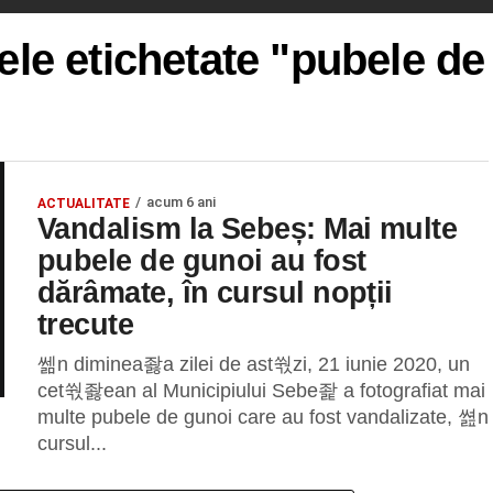
lele etichetate "pubele de
acum 6 ani
ACTUALITATE
Vandalism la Sebeș: Mai multe
pubele de gunoi au fost
dărâmate, în cursul nopții
trecute
쎎n diminea좛a zilei de ast쒃zi, 21 iunie 2020, un
cet쒃좛ean al Municipiului Sebe좙 a fotografiat mai
multe pubele de gunoi care au fost vandalizate, 쎮n
cursul...