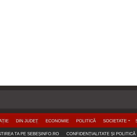
AȚIE
DIN JUDEȚ
ECONOMIE
POLITICĂ
SOCIETATE
ȘTIREA TA PE SEBEȘINFO.RO
CONFIDENȚIALITATE ȘI POLITICĂ