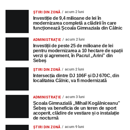
acum 2 luni
ȘTIRI DIN ZONĂ
Investiție de 9,4 milioane de lei în
modernizarea completă a clădirii în care
funcționează Școala Gimnaziala din Câlnic
acum 2 luni
ADMINISTRAȚIE
Investiții de peste 25 de milioane de lei
pentru modernizarea a 10 hectare de spații
verzi și agrement, în Pacrul „Arini” din
Sebeș
acum 2 luni
ȘTIRI DIN ZONĂ
Intersecția dintre DJ 106F și DJ 670C, din
localitatea Câlnic, va fi modernizată
acum 3 luni
ADMINISTRAȚIE
Școala Gimnazială „Mihail Kogălniceanu”
Sebeș va beneficia de un teren de sport
acoperit, clădire de vestiare și o instalație
de nocturnă
acum 9 luni
ȘTIRI DIN ZONĂ