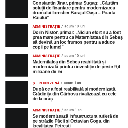
Constantin Jinar, primar Șugag: „Căutăm
soluții de finanțare pentru modernizarea
drumului forestier Barajul Oașa – Poarta
Raiului”
acum 10 luni
ADMINISTRAȚIE
Dorin Nistor, primar: „Niciun efort nu a fost
prea mare pentru ca Maternitatea din Sebeș
să devină un loc frumos pentru a aduce
copii pe lume!”
acum 10 luni
ADMINISTRAȚIE
Maternitatea din Sebeș reabilitată și
modernizată printr-o investiție de peste 9,4
milioane de lei
acum 1 an
ȘTIRI DIN ZONĂ
După ce a fost reabilitată și modernizată,
Grădinița din Gârbova rivalizează cu cele
de la oraș
acum 1 an
ADMINISTRAȚIE
Se modernizează infrastructura rutieră de
pe străzile Păcii și Octavian Goga, din
localitatea Petrești