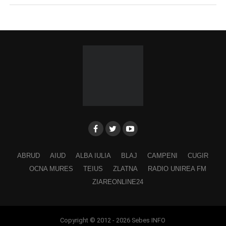
ABRUD
AIUD
ALBA IULIA
BLAJ
CAMPENI
CUGIR
OCNA MURES
TEIUS
ZLATNA
RADIO UNIREA FM
ZIAREONLINE24
Copyright © 2012 - 2026 Sebes INFO