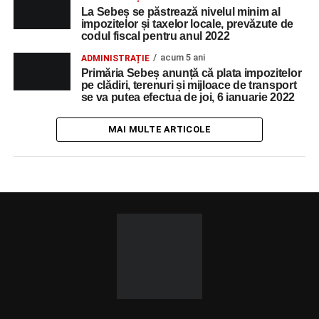
La Sebeș se păstrează nivelul minim al
impozitelor și taxelor locale, prevăzute de
codul fiscal pentru anul 2022
acum 5 ani
ADMINISTRAȚIE
Primăria Sebeș anunță că plata impozitelor
pe clădiri, terenuri și mijloace de transport
se va putea efectua de joi, 6 ianuarie 2022
MAI MULTE ARTICOLE