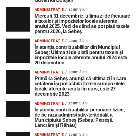
Guvernul Bolojan
acum 8 luni
ADMINISTRAȚIE
Miercuri 31 decembrie, ultima zi de încasare
a taxelor și impozitelor locale aferente
anului 2025. Vezi de când se pot plati taxele
pentru 2026, la Sebeș
acum 2 ani
ADMINISTRAȚIE
În atenția contribuabililor din Muncipiul
Sebeș: Ultima zi de plată pentru taxele și
impozitele locale aferente anului 2024 este
20 decembrie
acum 3 ani
ADMINISTRAȚIE
Primăria Sebeș anunță că ultima zi în care
cetățenii își pot achita taxele și impozitele
locale aferente anului în curs, este 27
decembrie 2023
acum 5 ani
ADMINISTRAȚIE
În atenția contribuabililor persoane fizice,
de pe raza administrativ-teritorială a
Municipiului Sebeș (Sebeș, Petrești,
Lancrăm și Răhău)
acum 5 ani
ADMINISTRAȚIE