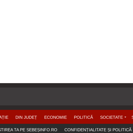
AȚIE
DIN JUDEȚ
ECONOMIE
POLITICĂ
SOCIETATE
ȘTIREA TA PE SEBEȘINFO.RO
CONFIDENȚIALITATE ȘI POLITICĂ