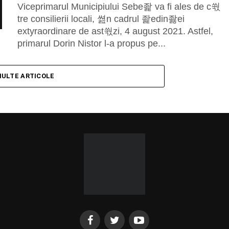
Viceprimarul Municipiului Sebe좙 va fi ales de c쒃
tre consilierii locali, 쎮n cadrul 좙edin좛ei
extyraordinare de ast쒃zi, 4 august 2021. Astfel,
primarul Dorin Nistor l-a propus pe...
MULTE ARTICOLE