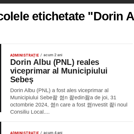
colele etichetate "Dorin 
acum 2 ani
ADMINISTRAȚIE
Dorin Albu (PNL) reales
viceprimar al Municipiului
Sebeș
Dorin Albu (PNL) a fost ales viceprimar al
Municipiului Sebe좙 쎮n 좙edin좛a de joi, 31
octombrie 2024, 쎮n care a fost 쎮nvestit 좙i noul
Consiliu Local....
acum 4 ani
ADMINISTRAȚIE