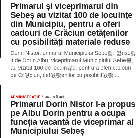
Primarul și viceprimarul din
Sebeș au vizitat 100 de locuințe
din Municipiu, pentru a oferi
cadouri de Crăciun cetățenilor
cu posibilități materiale reduse
Dorin Nistor, primarul Municipiului Sebe좙, 쎮nso좛
it de Dorin Albu, viceprimarul Municipiului Sebe좙,
au vizitat 100 de locuin좛e, pentru a oferi cadouri
de Cr쒃ciun, cet쒃좛enilor cu posibilit쒃좛i...
acum 5 ani
ADMINISTRAȚIE
Primarul Dorin Nistor l-a propus
pe Albu Dorin pentru a ocupa
funcția vacantă de viceprimar al
Municipiului Sebeș