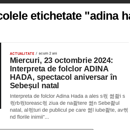
colele etichetate "adina 
acum 2 ani
ACTUALITATE
Miercuri, 23 octombrie 2024:
Interpreta de folclor ADINA
HADA, spectacol aniversar în
Sebeșul natal
Interpreta de folclor Adina Hada a ales s쒃 쎮좙i s
쒃rb쒃toreasc쒃 ziua de na좙tere 쎮n Sebe좙ul
natal, al쒃turi de publicul pe care 쎮l iube좙te, av쎢
nd florile inimii”...