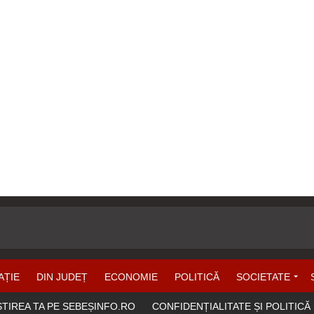
AȚIE
DIN JUDEȚ
ECONOMIE
POLITICĂ
SOCIETATE
ȘTIREA TA PE SEBEȘINFO.RO
CONFIDENȚIALITATE ȘI POLITICĂ