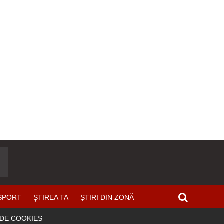
SPORT
ŞTIREA TA
ȘTIRI DIN ZONĂ
 DE COOKIES