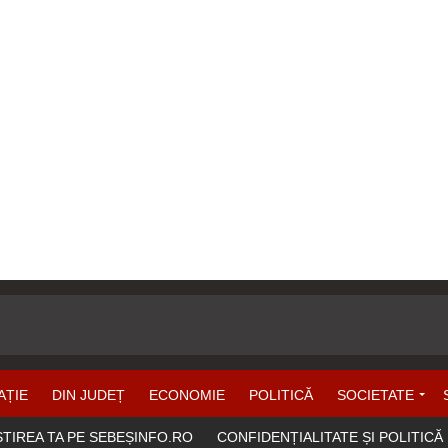
AȚIE
DIN JUDEȚ
ECONOMIE
POLITICĂ
SOCIETATE
ȘTIREA TA PE SEBEȘINFO.RO
CONFIDENȚIALITATE ȘI POLITICĂ