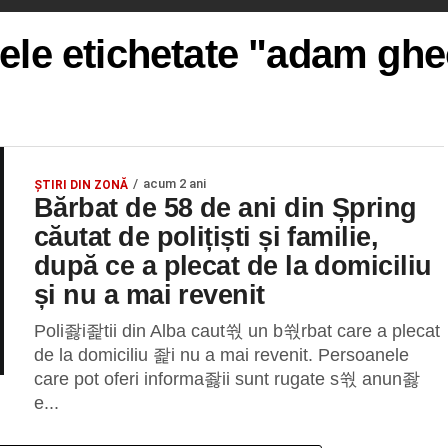
lele etichetate "adam gh
acum 2 ani
ȘTIRI DIN ZONĂ
Bărbat de 58 de ani din Șpring
căutat de polițiști și familie,
după ce a plecat de la domiciliu
și nu a mai revenit
Poli좛i좙tii din Alba caut쒃 un b쒃rbat care a plecat
de la domiciliu 좙i nu a mai revenit. Persoanele
care pot oferi informa좛ii sunt rugate s쒃 anun좛
e...