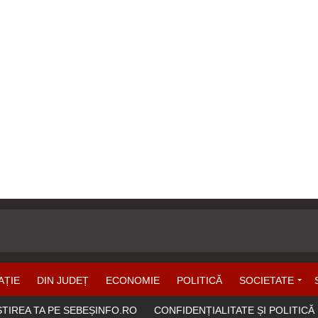
AȚIE
DIN JUDEȚ
ECONOMIE
POLITICĂ
SOCIETATE
ȘTIREA TA PE SEBEȘINFO.RO
CONFIDENȚIALITATE ȘI POLITICĂ