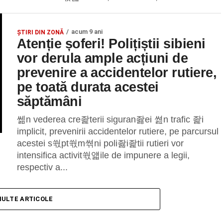
acum 9 ani
ȘTIRI DIN ZONĂ
Atenție șoferi! Polițiștii sibieni
vor derula ample acțiuni de
prevenire a accidentelor rutiere,
pe toată durata acestei
săptămâni
쎎n vederea cre좙terii siguran좛ei 쎮n trafic 좙i
implicit, prevenirii accidentelor rutiere, pe parcursul
acestei s쒃pt쒃m쎢ni poli좛i좙tii rutieri vor
intensifica activit쒃얣ile de impunere a legii,
respectiv a...
MULTE ARTICOLE