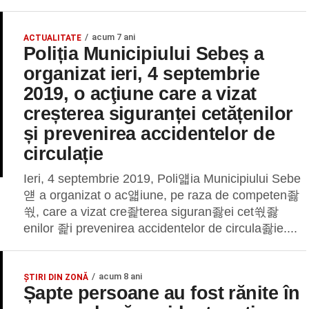
acum 7 ani
ACTUALITATE
Poliția Municipiului Sebeș a
organizat ieri, 4 septembrie
2019, o acţiune care a vizat
creșterea siguranței cetățenilor
și prevenirea accidentelor de
circulație
Ieri, 4 septembrie 2019, Poli얣ia Municipiului Sebe
얟 a organizat o ac얣iune, pe raza de competen좛
쒃, care a vizat cre좙terea siguran좛ei cet쒃좛
enilor 좙i prevenirea accidentelor de circula좛ie....
acum 8 ani
ȘTIRI DIN ZONĂ
Șapte persoane au fost rănite în