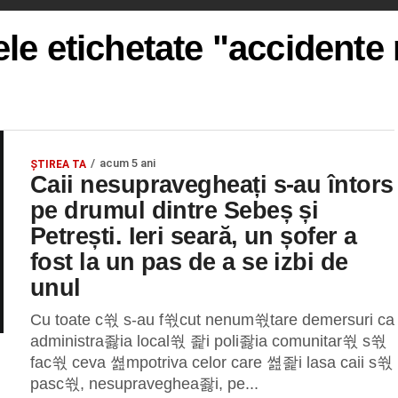
ele etichetate "accidente 
acum 5 ani
ŞTIREA TA
Caii nesupravegheați s-au întors
pe drumul dintre Sebeș și
Petrești. Ieri seară, un șofer a
fost la un pas de a se izbi de
unul
Cu toate c쒃 s-au f쒃cut nenum쒃tare demersuri ca
administra좛ia local쒃 좙i poli좛ia comunitar쒃 s쒃
fac쒃 ceva 쎮mpotriva celor care 쎮좙i lasa caii s쒃
pasc쒃, nesupraveghea좛i, pe...