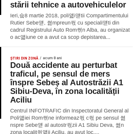
stării tehnice a autovehiculelor
Ieri,슠8 martie 2018, poli얣i얟tii Compartimentului
Rutier Sebe얟, 쎮mpreun쒃 cu speciali얟ti din
cadrul Registrului Auto Rom쎢n Alba, au organizat
o ac얣iune ce a avut ca scop depistarea...
acum 8 ani
ȘTIRI DIN ZONĂ
Două accidente au perturbat
traficul, pe sensul de mers
înspre Sebeș al Autostrăzii A1
Sibiu-Deva, în zona localității
Aciliu
Centrul INFOTRAFIC din Inspectoratul General al
Poli얣iei Rom쎢ne informeaz쒃 c쒃 pe sensul 쎮
nspre Sebe얟 al autostr쒃zii A1 Sibiu Deva, 쎮n
zona localit쒃얣ii Aciliu, au avut loc,...