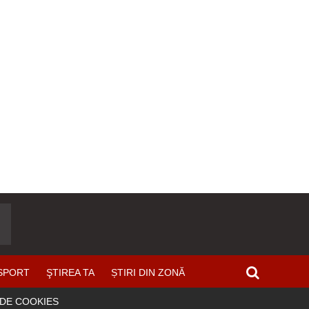
SPORT
ŞTIREA TA
ȘTIRI DIN ZONĂ
 DE COOKIES