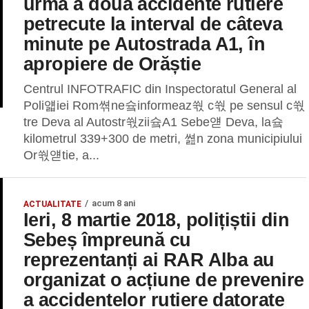
urma a două accidente rutiere
petrecute la interval de câteva
minute pe Autostrada A1, în
apropiere de Orăștie
Centrul INFOTRAFIC din Inspectoratul General al
Poli얣iei Rom쎢ne슠informeaz쒃 c쒃 pe sensul c쒃
tre Deva al Autostr쒃zii슠A1 Sebe얟 Deva, la슠
kilometrul 339+300 de metri, 쎮n zona municipiului
Or쒃얟tie, a...
acum 8 ani
ACTUALITATE
Ieri, 8 martie 2018, polițiștii din
Sebeș împreună cu
reprezentanți ai RAR Alba au
organizat o acțiune de prevenire
a accidentelor rutiere datorate