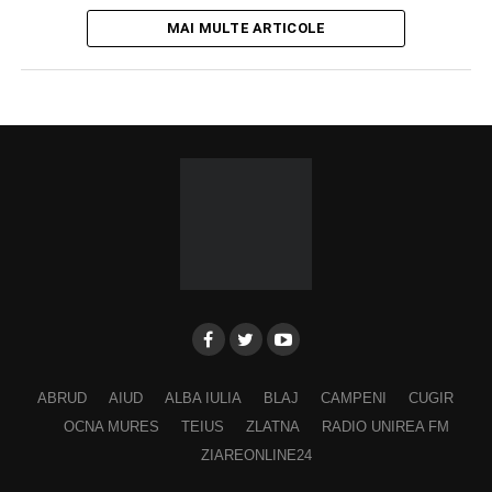
MAI MULTE ARTICOLE
ABRUD
AIUD
ALBA IULIA
BLAJ
CAMPENI
CUGIR
OCNA MURES
TEIUS
ZLATNA
RADIO UNIREA FM
ZIAREONLINE24