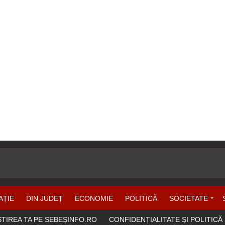
AȚIE
DIN JUDEȚ
ECONOMIE
POLITICĂ
SOCIETATE
ȘTIREA TA PE SEBEȘINFO.RO
CONFIDENȚIALITATE ȘI POLITICĂ