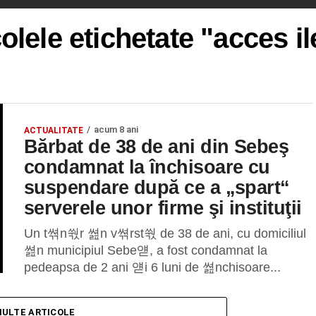
colele etichetate "acces il
acum 8 ani
ACTUALITATE
Bărbat de 38 de ani din Sebeş
condamnat la închisoare cu
suspendare după ce a „spart“
serverele unor firme şi instituţii
Un t쎢n쒃r 쎮n v쎢rst쒃 de 38 de ani, cu domiciliul
쎮n municipiul Sebe얟, a fost condamnat la
pedeapsa de 2 ani 얟i 6 luni de 쎮nchisoare...
MULTE ARTICOLE