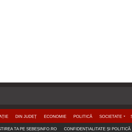
AȚIE
DIN JUDEȚ
ECONOMIE
POLITICĂ
SOCIETATE
ȘTIREA TA PE SEBEȘINFO.RO
CONFIDENȚIALITATE ȘI POLITICĂ