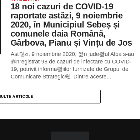
18 noi cazuri de COVID-19
raportate astăzi, 9 noiembrie
2020, în Municipiul Sebeș și
comunele daia Română,
Gârbova, Pianu și Vințu de Jos
Ast쒃zi, 9 noiembrie 2020, 쎮n jude좛ul Alba s-au
쎮nregistrat 98 de cazuri de infectare cu COVID-
19, potrivit informa좛iilor furnizate de Grupul de
Comunicare Strategic쒃. Dintre aceste...
MULTE ARTICOLE