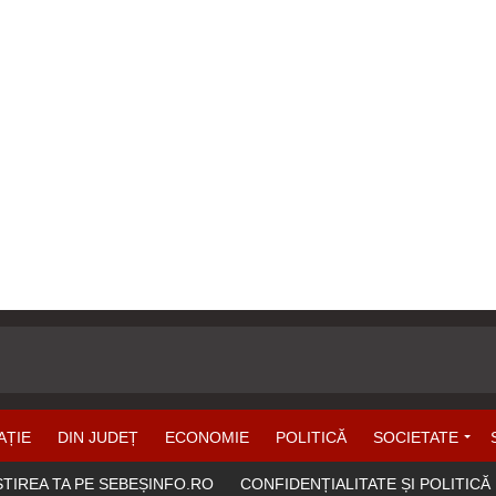
AȚIE
DIN JUDEȚ
ECONOMIE
POLITICĂ
SOCIETATE
ȘTIREA TA PE SEBEȘINFO.RO
CONFIDENȚIALITATE ȘI POLITICĂ