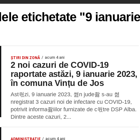
lele etichetate "9 ianuari
acum 4 ani
ȘTIRI DIN ZONĂ
2 noi cazuri de COVID-19
raportate astăzi, 9 ianuarie 2023,
în comuna Vințu de Jos
Ast쒃zi, 9 ianuarie 2023, 쎮n jude좛 s-au 쎮
nregistrat 3 cazuri noi de infectare cu COVID-19,
potrivit informa좛iilor furnizate de c쒃tre DSP Alba.
Dintre aceste cazuri, 2...
acum 4 ani
ADMINISTRAȚIE