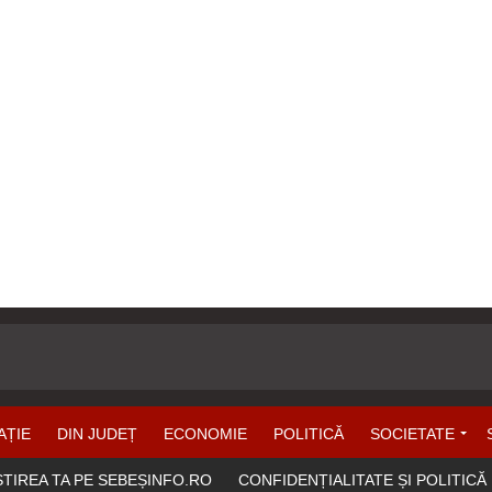
AȚIE
DIN JUDEȚ
ECONOMIE
POLITICĂ
SOCIETATE
ȘTIREA TA PE SEBEȘINFO.RO
CONFIDENȚIALITATE ȘI POLITICĂ