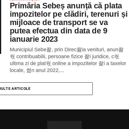
Primăria Sebeș anunță că plata
impozitelor pe clădiri, terenuri și
mijloace de transport se va
putea efectua din data de 9
ianuarie 2023
Municipiul Sebe좙, prin Direc좛ia venituri, anun좛
쒃 contribuabilii, persoane fizice 좙i juridice, c쒃
ultima zi de plat쒃 online a impozitelor 좙i a taxelor
locale, 쎮n anul 2022,...
MULTE ARTICOLE