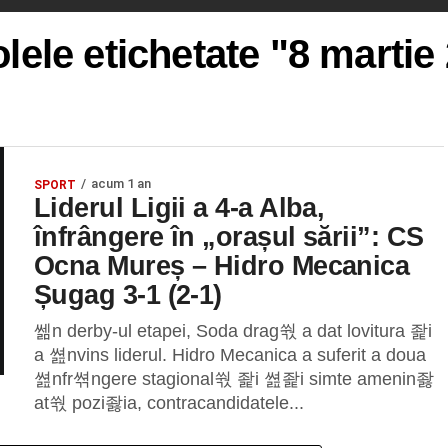
olele etichetate "8 martie
acum 1 an
SPORT
Liderul Ligii a 4-a Alba,
înfrângere în „orașul sării”: CS
Ocna Mureș – Hidro Mecanica
Șugag 3-1 (2-1)
쎎n derby-ul etapei, Soda drag쒃 a dat lovitura 좙i
a 쎮nvins liderul. Hidro Mecanica a suferit a doua
쎮nfr쎢ngere stagional쒃 좙i 쎮좙i simte amenin좛
at쒃 pozi좛ia, contracandidatele...