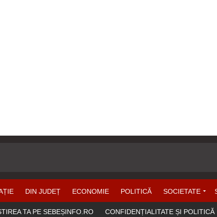
AȚIE
DIN JUDEȚ
ECONOMIE
POLITICĂ
SOCIETATE
ȘTIREA TA PE SEBEȘINFO.RO
CONFIDENȚIALITATE ȘI POLITICĂ