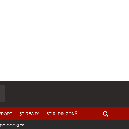
SPORT
ŞTIREA TA
ȘTIRI DIN ZONĂ
 DE COOKIES