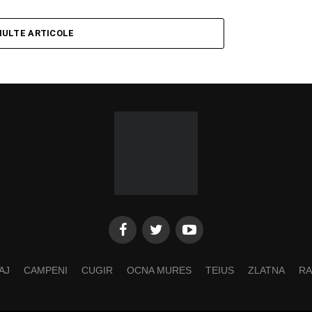
MULTE ARTICOLE
AJ
CAMPENI
CUGIR
OCNA MURES
TEIUS
ZLATNA
RA