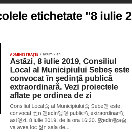
colele etichetate "8 iulie 
acum 7 ani
ADMINISTRAȚIE
Astăzi, 8 iulie 2019, Consiliul
Local al Municipiului Sebeș este
convocat în ședință publică
extraordinară. Vezi proiectele
aflate pe ordinea de zi
Consiliul Local슠 al Municipiului슠 Sebe얟 este
convocat 쎮n 얟edin얣쒃 public쒃 extraordinar쒃
ast쒃zi, 8 iulie 2019, de la ora 16:30. 좘edin좛a슠
va avea loc 쎮n sala de...