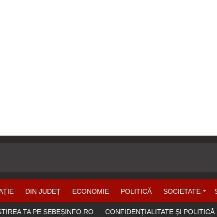
AȚIE
DIN JUDEȚ
ECONOMIE
POLITICĂ
SOCIETATE
ȘTIREA TA PE SEBEȘINFO.RO
CONFIDENȚIALITATE ȘI POLITICĂ