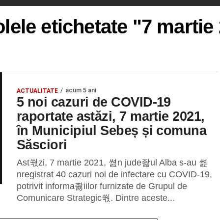
olele etichetate "7 martie
acum 5 ani
ACTUALITATE
5 noi cazuri de COVID-19
raportate astăzi, 7 martie 2021,
în Municipiul Sebeș și comuna
Săsciori
Ast쒃zi, 7 martie 2021, 쎮n jude좛ul Alba s-au 쎮
nregistrat 40 cazuri noi de infectare cu COVID-19,
potrivit informa좛iilor furnizate de Grupul de
Comunicare Strategic쒃. Dintre aceste...