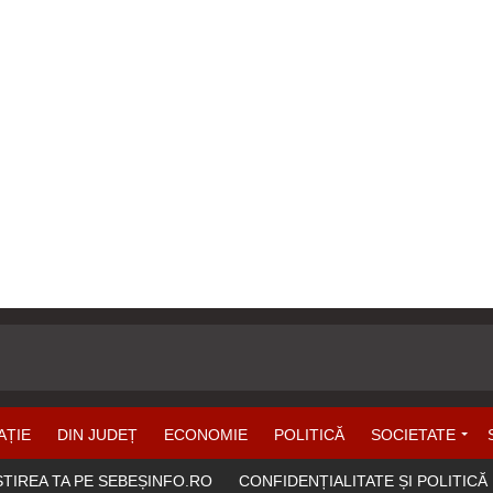
AȚIE
DIN JUDEȚ
ECONOMIE
POLITICĂ
SOCIETATE
ȘTIREA TA PE SEBEȘINFO.RO
CONFIDENȚIALITATE ȘI POLITICĂ