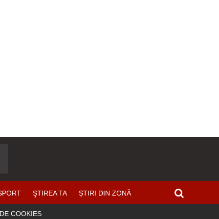
SPORT
ŞTIREA TA
ȘTIRI DIN ZONĂ
 DE COOKIES