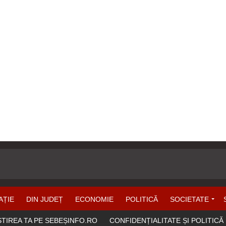
AȚIE
DIN JUDEȚ
ECONOMIE
POLITICĂ
SOCIETATE
ȘTIREA TA PE SEBEȘINFO.RO
CONFIDENȚIALITATE ȘI POLITICĂ