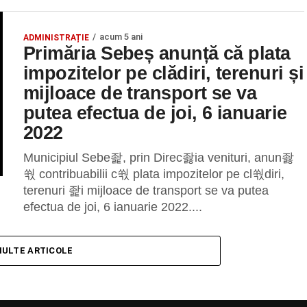
acum 5 ani
ADMINISTRAȚIE
Primăria Sebeș anunță că plata
impozitelor pe clădiri, terenuri și
mijloace de transport se va
putea efectua de joi, 6 ianuarie
2022
Municipiul Sebe좙, prin Direc좛ia venituri, anun좛
쒃 contribuabilii c쒃 plata impozitelor pe cl쒃diri,
terenuri 좙i mijloace de transport se va putea
efectua de joi, 6 ianuarie 2022....
MULTE ARTICOLE