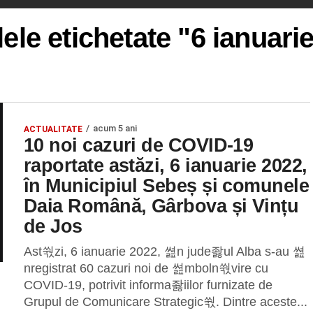
lele etichetate "6 ianuari
acum 5 ani
ACTUALITATE
10 noi cazuri de COVID-19
raportate astăzi, 6 ianuarie 2022,
în Municipiul Sebeș și comunele
Daia Română, Gârbova și Vințu
de Jos
Ast쒃zi, 6 ianuarie 2022, 쎮n jude좛ul Alba s-au 쎮
nregistrat 60 cazuri noi de 쎮mboln쒃vire cu
COVID-19, potrivit informa좛iilor furnizate de
Grupul de Comunicare Strategic쒃. Dintre aceste...