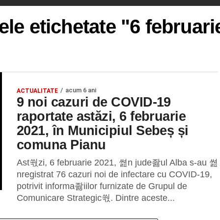
ele etichetate "6 februar
acum 6 ani
ACTUALITATE
9 noi cazuri de COVID-19
raportate astăzi, 6 februarie
2021, în Municipiul Sebeș și
comuna Pianu
Ast쒃zi, 6 februarie 2021, 쎮n jude좛ul Alba s-au 쎮
nregistrat 76 cazuri noi de infectare cu COVID-19,
potrivit informa좛iilor furnizate de Grupul de
Comunicare Strategic쒃. Dintre aceste...