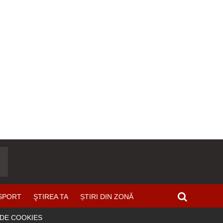
SPORT
ŞTIREA TA
ȘTIRI DIN ZONĂ
 DE COOKIES