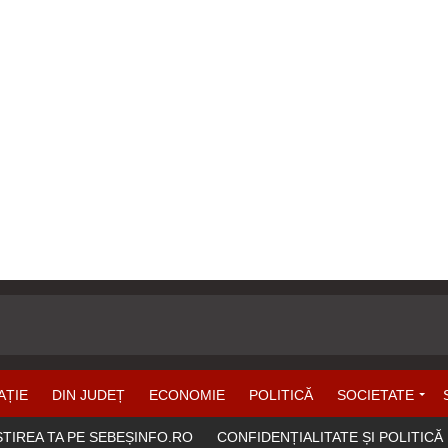
AȚIE
DIN JUDEȚ
ECONOMIE
POLITICĂ
SOCIETATE
ȘTIREA TA PE SEBEȘINFO.RO
CONFIDENȚIALITATE ȘI POLITICĂ