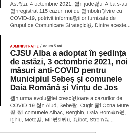
Ast쒃zi, 4 octombrie 2021, 쎮n jude좛ul Alba s-au
쎮nregistrat 115 cazuri noi de 쎮mboln쒃vire cu
COVID-19, potrivit informa좛iilor furnizate de
Grupul de Comunicare Strategic쒃. Dintre aceste...
acum 5 ani
ADMINISTRAȚIE
CJSU Alba a adoptat în ședința
de astăzi, 3 octombrie 2021, noi
măsuri anti-COVID pentru
Municipiul Sebeș și comunele
Daia Română și Vințu de Jos
쎎n urma evolu좛iei cresc쒃toare a cazurilor de
COVID-19 쎮n Aiud, Sebe좙, Cugir 좙i Ocna Mure
좙 좙i comunele Albac, Berghin, Daia Rom쎢n쒃,
Ighiu, Mete좙, Mir쒃sl쒃u, 좘ibot, Strem좛...