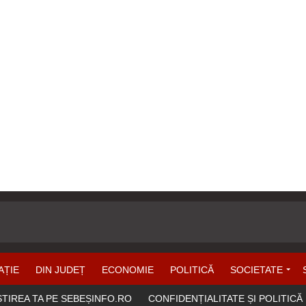
AȚIE
DIN JUDEȚ
ECONOMIE
POLITICĂ
SOCIETATE
ȘTIREA TA PE SEBEȘINFO.RO
CONFIDENȚIALITATE ȘI POLITICĂ