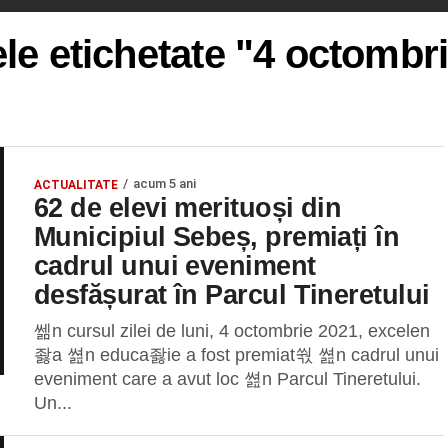
ele etichetate "4 octombr
acum 5 ani
ACTUALITATE
62 de elevi merituoși din
Municipiul Sebeș, premiați în
cadrul unui eveniment
desfășurat în Parcul Tineretului
쎎n cursul zilei de luni, 4 octombrie 2021, excelen
좛a 쎮n educa좛ie a fost premiat쒃 쎮n cadrul unui
eveniment care a avut loc 쎮n Parcul Tineretului.
Un...