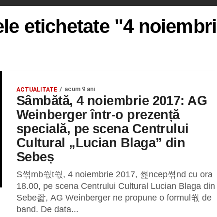
ele etichetate "4 noiembr
acum 9 ani
ACTUALITATE
Sâmbătă, 4 noiembrie 2017: AG
Weinberger într-o prezență
specială, pe scena Centrului
Cultural „Lucian Blaga” din
Sebeș
S쎢mb쒃t쒃, 4 noiembrie 2017, 쎮ncep쎢nd cu ora
18.00, pe scena Centrului Cultural Lucian Blaga din
Sebe좙, AG Weinberger ne propune o formul쒃 de
band. De data...