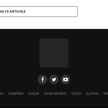
MULTE ARTICOLE
AJ
CAMPENI
CUGIR
OCNA MURES
TEIUS
ZLATNA
RA