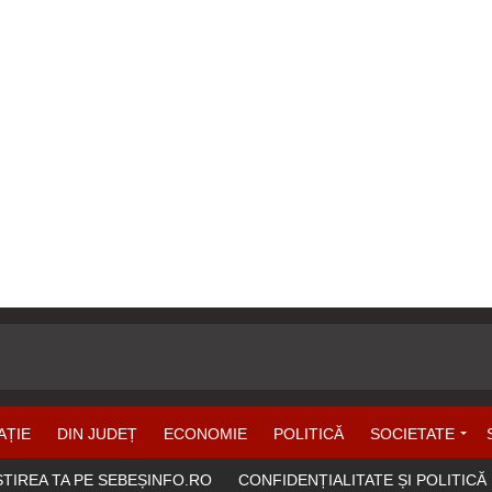
AȚIE
DIN JUDEȚ
ECONOMIE
POLITICĂ
SOCIETATE
ȘTIREA TA PE SEBEȘINFO.RO
CONFIDENȚIALITATE ȘI POLITICĂ