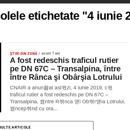
colele etichetate "4 iunie 
acum 7 ani
ȘTIRI DIN ZONĂ
A fost redeschis traficul rutier
pe DN 67C – Transalpina, între
între Rânca şi Obârşia Lotrului
CNAIR a anun좛at ast쒃zi, 4 iunie 2019, c쒃
traficul rutier a fost redeschis pe DN 67C –
Transalpina, 쎮ntre R쎢nca 얟i Ob쎢r얟ia Lotrului,
쎮ncep쎢nd cu ora...
MULTE ARTICOLE