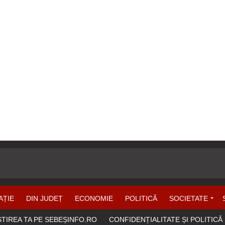
AȚIE
DIN JUDEȚ
ECONOMIE
POLITICĂ
SOCIETATE
ȘTIREA TA PE SEBEȘINFO.RO
CONFIDENȚIALITATE ȘI POLITICĂ