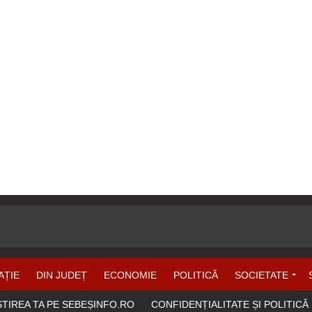
AȚIE
DIN JUDEȚ
ECONOMIE
POLITICĂ
SOCIETATE
ȘTIREA TA PE SEBEȘINFO.RO
CONFIDENȚIALITATE ȘI POLITICĂ