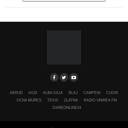
ABRUD
AIUD
ALBA IULIA
BLAJ
CAMPENI
CUGIR
OCNA MURES
TEIUS
ZLATNA
RADIO UNIREA FM
ZIAREONLINE24