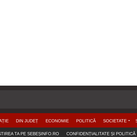
AȚIE
DIN JUDEȚ
ECONOMIE
POLITICĂ
SOCIETATE
ȘTIREA TA PE SEBEȘINFO.RO
CONFIDENȚIALITATE ȘI POLITICĂ