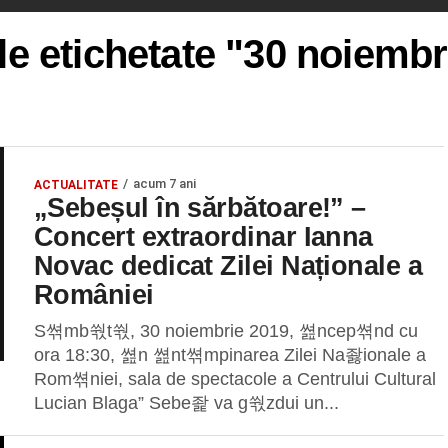
le etichetate "30 noiemb
acum 7 ani
ACTUALITATE
„Sebeșul în sărbătoare!” –
Concert extraordinar Ianna
Novac dedicat Zilei Naționale a
României
S쎢mb쒃t쒃, 30 noiembrie 2019, 쎮ncep쎢nd cu
ora 18:30, 쎮n 쎮nt쎢mpinarea Zilei Na좛ionale a
Rom쎢niei, sala de spectacole a Centrului Cultural
Lucian Blaga” Sebe좙 va g쒃zdui un...