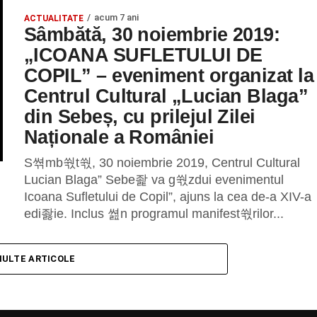
acum 7 ani
ACTUALITATE
Sâmbătă, 30 noiembrie 2019:
„ICOANA SUFLETULUI DE
COPIL” – eveniment organizat la
Centrul Cultural „Lucian Blaga”
din Sebeș, cu prilejul Zilei
Naționale a României
S쎢mb쒃t쒃, 30 noiembrie 2019, Centrul Cultural
Lucian Blaga” Sebe좙 va g쒃zdui evenimentul
Icoana Sufletului de Copil”, ajuns la cea de-a XIV-a
edi좛ie. Inclus 쎮n programul manifest쒃rilor...
MULTE ARTICOLE