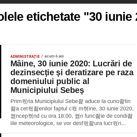
olele etichetate "30 iunie
acum 6 ani
ADMINISTRAȚIE
Mâine, 30 iunie 2020: Lucrări de
dezinsecție și deratizare pe raza
domeniului public al
Municipiului Sebeș
Prim쒃ria Municipiului Sebe좙 aduce la cuno좙tin
좛a cet쒃좛enilor faptul c쒃 m쎢ine, 30 iunie 2020,
쎮ncep쎢nd cu ora 18:00, 쎮n func좛ie de condi좛
iile meteorologice, se vor desf쒃좙ura lucr쒃ri...