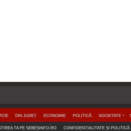
AȚIE
DIN JUDEȚ
ECONOMIE
POLITICĂ
SOCIETATE
ȘTIREA TA PE SEBEȘINFO.RO
CONFIDENȚIALITATE ȘI POLITICĂ