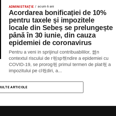
acum 6 ani
ADMINISTRAȚIE
Acordarea bonificației de 10%
pentru taxele și impozitele
locale din Sebeș se prelungește
până în 30 iunie, din cauza
epidemiei de coronavirus
Pentru a veni in sprijinul contribuabililor, 쎮n
contextul riscului de r쒃sp쎢ndire a epidemiei cu
COVID-19, se prorog쒃 primul termen de plat쒃 a
impozitului pe cl쒃diri, a...
MULTE ARTICOLE