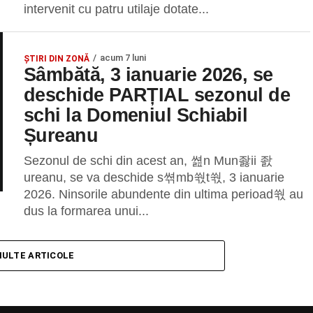
intervenit cu patru utilaje dotate...
acum 7 luni
ȘTIRI DIN ZONĂ
Sâmbătă, 3 ianuarie 2026, se
deschide PARȚIAL sezonul de
schi la Domeniul Schiabil
Șureanu
Sezonul de schi din acest an, 쎮n Mun좛ii 좘
ureanu, se va deschide s쎢mb쒃t쒃, 3 ianuarie
2026. Ninsorile abundente din ultima perioad쒃 au
dus la formarea unui...
MULTE ARTICOLE