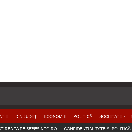
AȚIE
DIN JUDEȚ
ECONOMIE
POLITICĂ
SOCIETATE
ȘTIREA TA PE SEBEȘINFO.RO
CONFIDENȚIALITATE ȘI POLITICĂ