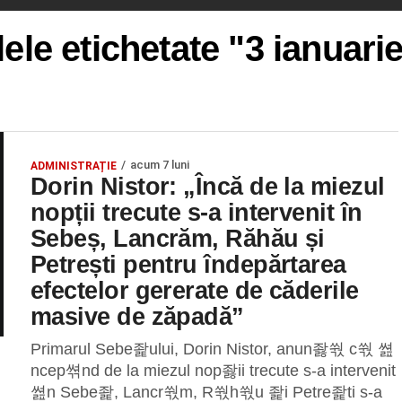
lele etichetate "3 ianuari
acum 7 luni
ADMINISTRAȚIE
Dorin Nistor: „Încă de la miezul
nopții trecute s-a intervenit în
Sebeș, Lancrăm, Răhău și
Petrești pentru îndepărtarea
efectelor gererate de căderile
masive de zăpadă”
Primarul Sebe좙ului, Dorin Nistor, anun좛쒃 c쒃 쎮
ncep쎢nd de la miezul nop좛ii trecute s-a intervenit
쎮n Sebe좙, Lancr쒃m, R쒃h쒃u 좙i Petre좙ti s-a