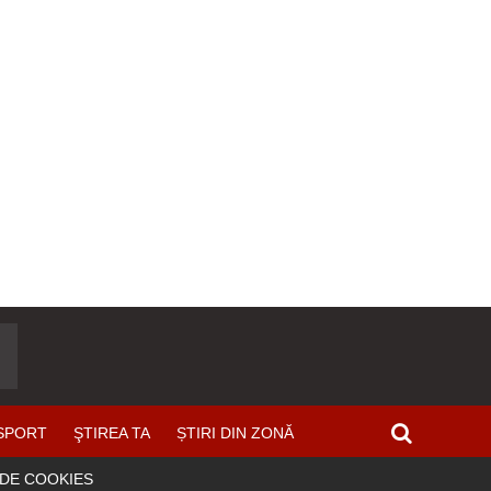
SPORT
ŞTIREA TA
ȘTIRI DIN ZONĂ
 DE COOKIES