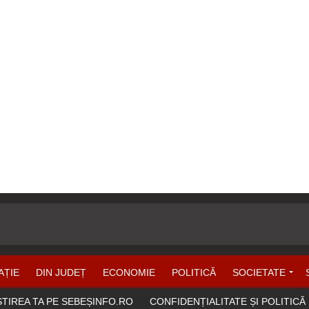
AȚIE
DIN JUDEȚ
ECONOMIE
POLITICĂ
SOCIETATE
ȘTIREA TA PE SEBEȘINFO.RO
CONFIDENȚIALITATE ȘI POLITICĂ