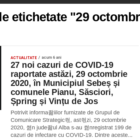
le etichetate "29 octomb
acum 6 ani
ACTUALITATE
27 noi cazuri de COVID-19
raportate astăzi, 29 octombrie
2020, în Municipiul Sebeș și
comunele Pianu, Săsciori,
Șpring și Vințu de Jos
Potrivit informa좛iilor furnizate de Grupul de
Comunicare Strategic쒃, ast쒃zi, 29 octombrie
2020, 쎮n jude좛ul Alba s-au 쎮nregistrat 199 de
cazuri de infectare cu COVID-19. Dintre aceste...