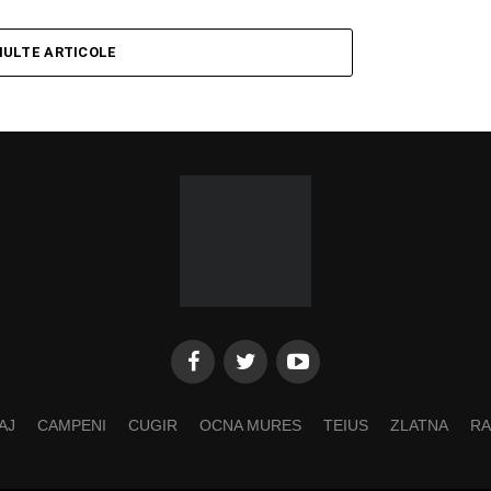
MULTE ARTICOLE
AJ
CAMPENI
CUGIR
OCNA MURES
TEIUS
ZLATNA
RA