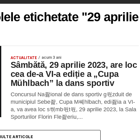
lele etichetate "29 aprili
acum 3 ani
ACTUALITATE
Sâmbătă, 29 aprilie 2023, are loc
cea de-a VI-a ediție a „Cupa
Mühlbach” la dans sportiv
Concursul Na좛ional de dans sportiv g쒃zduit de
municipiul Sebe좙, Cupa M쎼hlbach, edi좛ia a VI-
a, va avea loc s쎢mb쒃t쒃, 29 aprilie 2023, la Sala
Sporturilor Florin Fle좙eriu,...
MULTE ARTICOLE