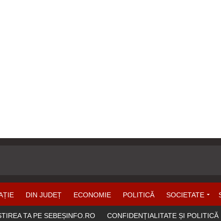
AȚIE
DIN JUDEȚ
ECONOMIE
POLITICĂ
SOCIETATE
ȘTIREA TA PE SEBEȘINFO.RO
CONFIDENȚIALITATE ȘI POLITICĂ