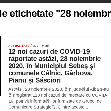
le etichetate "28 noiemb
acum 6 ani
ACTUALITATE
12 noi cazuri de COVID-19
raportate astăzi, 28 noiembrie
2020, în Municipiul Sebeș și
comunele Câlnic, Gârbova,
Pianu și Săsciori
Ast쒃zi, 28 noiembrie 2020, 쎮n jude좛ul Alba s-au
쎮nregistrat 113 noi cazuri de infectare cu COVID-
19, potrivit informa좛iilor furnizate de Grupul de
Comunicare Strategic쒃. Dintre aceste...