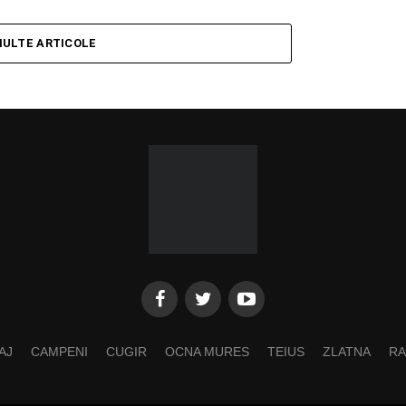
MULTE ARTICOLE
AJ
CAMPENI
CUGIR
OCNA MURES
TEIUS
ZLATNA
RA