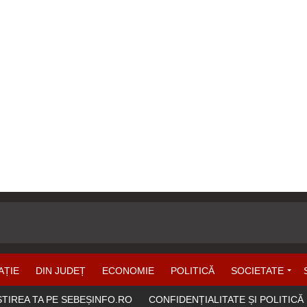
AȚIE
DIN JUDEȚ
ECONOMIE
POLITICĂ
SOCIETATE
ȘTIREA TA PE SEBEȘINFO.RO
CONFIDENȚIALITATE ȘI POLITICĂ