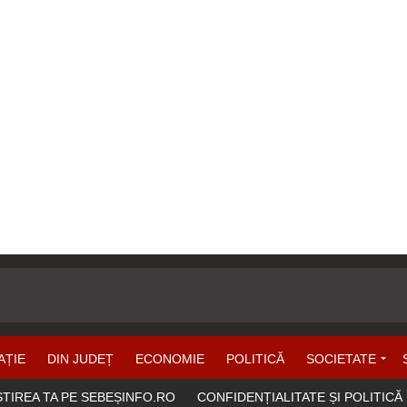
AȚIE
DIN JUDEȚ
ECONOMIE
POLITICĂ
SOCIETATE
ȘTIREA TA PE SEBEȘINFO.RO
CONFIDENȚIALITATE ȘI POLITICĂ