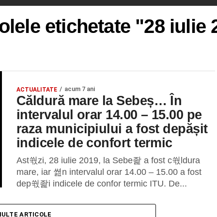
olele etichetate "28 iulie
acum 7 ani
ACTUALITATE
Căldură mare la Sebeș… În
intervalul orar 14.00 – 15.00 pe
raza municipiului a fost depășit
indicele de confort termic
Ast쒃zi, 28 iulie 2019, la Sebe좙 a fost c쒃ldura
mare, iar 쎮n intervalul orar 14.00 – 15.00 a fost
dep쒃좙i indicele de confor termic ITU. De...
MULTE ARTICOLE