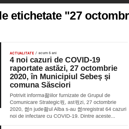
le etichetate "27 octomb
acum 6 ani
ACTUALITATE
4 noi cazuri de COVID-19
raportate astăzi, 27 octombrie
2020, în Municipiul Sebeș și
comuna Săsciori
Potrivit informa좛iilor furnizate de Grupul de
Comunicare Strategic쒃, ast쒃zi, 27 octombrie
2020, 쎮n jude좛ul Alba s-au 쎮nregistrat 64 cazuri
noi de infectare cu COVID-19. Dintre aceste...