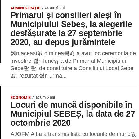
acum 6 ani
ADMINISTRAȚIE
Primarul și consilieri aleși în
Municipiului Sebeș, la alegerile
desfășurate la 27 septembrie
2020, au depus jurămintele
쎎n aceast쒃 diminea좛쒃 a avut loc ceremonia de
investire 쎮n func좛ia de Primar al Municipiului
Sebe좙 좙i de constituire a Consiliului Local Sebe
좙, rezultat 쎮n urma...
acum 6 ani
ECONOMIE
Locuri de muncă disponibile în
Municipiul SEBEȘ, la data de 27
octombrie 2020
AJOFM Alba a transmis lista cu locurile de munc쒃