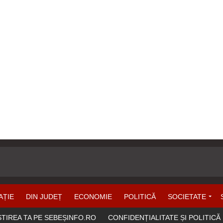
AȚIE
DIN JUDEȚ
ECONOMIE
POLITICĂ
SOCIETATE
ȘTIREA TA PE SEBEȘINFO.RO
CONFIDENȚIALITATE ȘI POLITICĂ