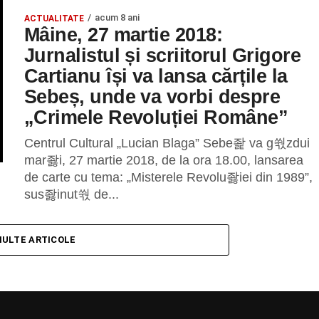
acum 8 ani
ACTUALITATE
Mâine, 27 martie 2018:
Jurnalistul și scriitorul Grigore
Cartianu își va lansa cărțile la
Sebeș, unde va vorbi despre
„Crimele Revoluției Române”
Centrul Cultural „Lucian Blaga” Sebe좙 va g쒃zdui
mar좛i, 27 martie 2018, de la ora 18.00, lansarea
de carte cu tema: „Misterele Revolu좛iei din 1989”,
sus좛inut쒃 de...
MULTE ARTICOLE