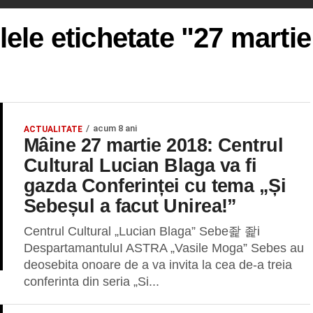
lele etichetate "27 marti
acum 8 ani
ACTUALITATE
Mâine 27 martie 2018: Centrul
Cultural Lucian Blaga va fi
gazda Conferinței cu tema „Și
Sebeșul a facut Unirea!”
Centrul Cultural „Lucian Blaga” Sebe좙 좙i
DespartamantuluI ASTRA „Vasile Moga” Sebes au
deosebita onoare de a va invita la cea de-a treia
conferinta din seria „Si...