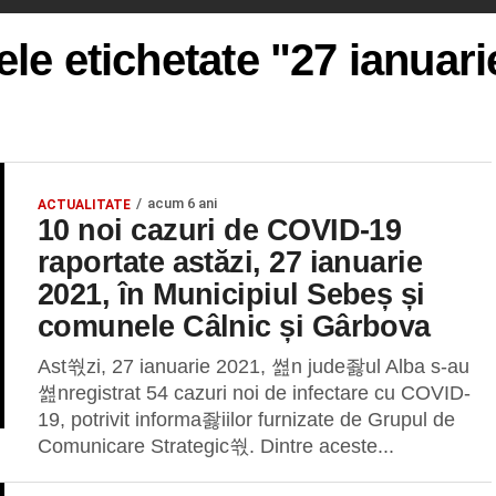
ele etichetate "27 ianuar
acum 6 ani
ACTUALITATE
10 noi cazuri de COVID-19
raportate astăzi, 27 ianuarie
2021, în Municipiul Sebeș și
comunele Câlnic și Gârbova
Ast쒃zi, 27 ianuarie 2021, 쎮n jude좛ul Alba s-au
쎮nregistrat 54 cazuri noi de infectare cu COVID-
19, potrivit informa좛iilor furnizate de Grupul de
Comunicare Strategic쒃. Dintre aceste...