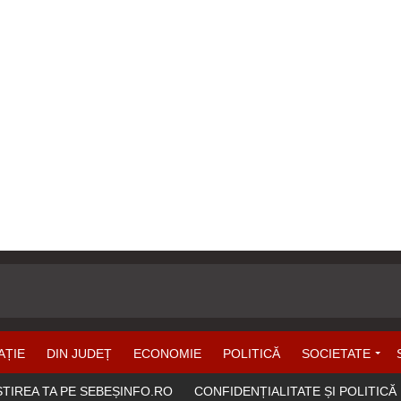
AȚIE
DIN JUDEȚ
ECONOMIE
POLITICĂ
SOCIETATE
ȘTIREA TA PE SEBEȘINFO.RO
CONFIDENȚIALITATE ȘI POLITICĂ