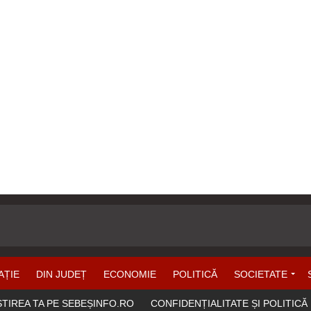
AȚIE
DIN JUDEȚ
ECONOMIE
POLITICĂ
SOCIETATE
ȘTIREA TA PE SEBEȘINFO.RO
CONFIDENȚIALITATE ȘI POLITICĂ