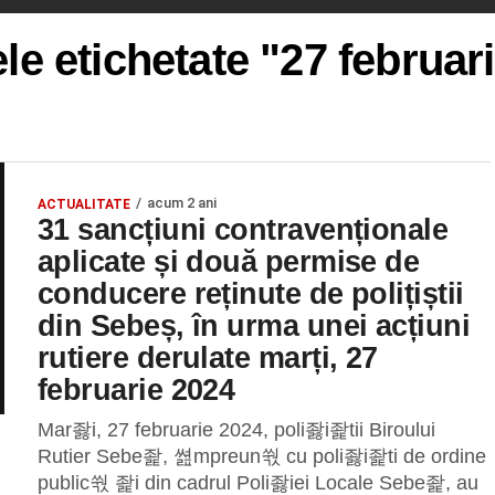
ele etichetate "27 februar
acum 2 ani
ACTUALITATE
31 sancțiuni contravenționale
aplicate și două permise de
conducere reținute de polițiștii
din Sebeș, în urma unei acțiuni
rutiere derulate marți, 27
februarie 2024
Mar좛i, 27 februarie 2024, poli좛i좙tii Biroului
Rutier Sebe좙, 쎮mpreun쒃 cu poli좛i좙ti de ordine
public쒃 좙i din cadrul Poli좛iei Locale Sebe좙, au