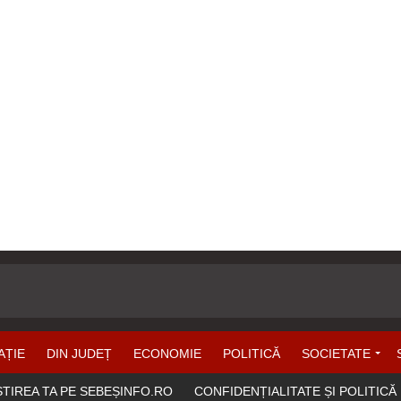
AȚIE
DIN JUDEȚ
ECONOMIE
POLITICĂ
SOCIETATE
ȘTIREA TA PE SEBEȘINFO.RO
CONFIDENȚIALITATE ȘI POLITICĂ