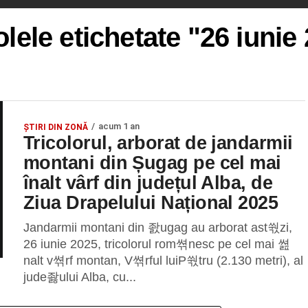
olele etichetate "26 iunie
acum 1 an
ȘTIRI DIN ZONĂ
Tricolorul, arborat de jandarmii
montani din Șugag pe cel mai
înalt vârf din județul Alba, de
Ziua Drapelului Național 2025
Jandarmii montani din 좘ugag au arborat ast쒃zi,
26 iunie 2025, tricolorul rom쎢nesc pe cel mai 쎮
nalt v쎢rf montan, V쎢rful luiP쒃tru (2.130 metri), al
jude좛ului Alba, cu...