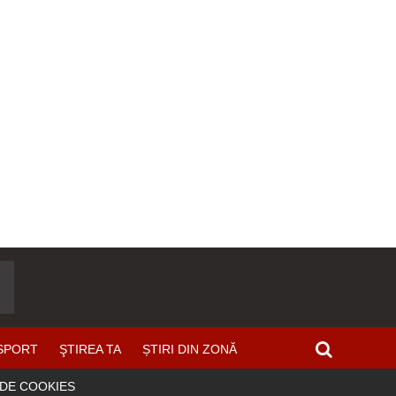
SPORT
ŞTIREA TA
ȘTIRI DIN ZONĂ
 DE COOKIES